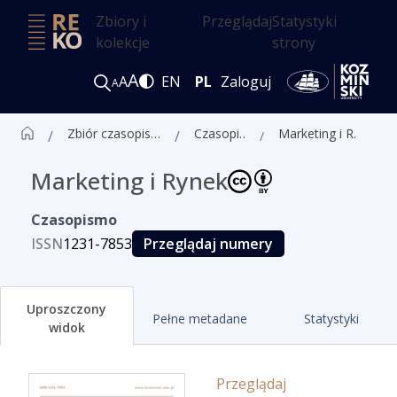
Zbiory i
Przeglądaj
Statystyki
kolekcje
strony
A
A
EN
PL
Zaloguj
A
Zbiór czasopism ALK
Czasopisma
Marketing i Rynek
Marketing i Rynek
Czasopismo
ISSN
1231-7853
Przeglądaj numery
Uproszczony
Pełne metadane
Statystyki
widok
Przeglądaj