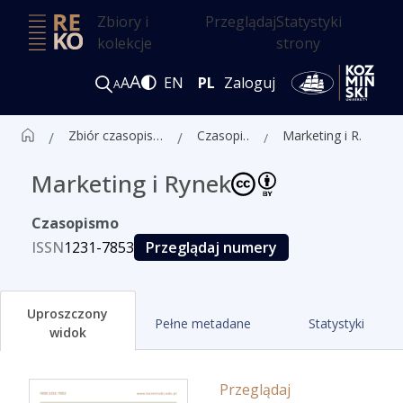
Zbiory i
Przeglądaj
Statystyki
kolekcje
strony
A
A
EN
PL
Zaloguj
A
Zbiór czasopism ALK
Czasopisma
Marketing i Rynek
Marketing i Rynek
Czasopismo
ISSN
1231-7853
Przeglądaj numery
Uproszczony
Pełne metadane
Statystyki
widok
Przeglądaj