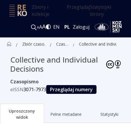
Zbiory i
Przeglądaj
Statystyki
kolekcje
strony
A
A
EN
PL
Zaloguj
A
Zbiór czasopism ALK
Czasopisma
Collective and Individual Decisions
Collective and Individual
Decisions
Czasopismo
eISSN
3071-7973
Przeglądaj numery
Uproszczony
Pełne metadane
Statystyki
widok