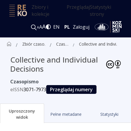
Zbiory i
Przeglądaj
Statystyki
kolekcje
strony
A
A
EN
PL
Zaloguj
A
Zbiór czasopism ALK
Czasopisma
Collective and Individual Decisions
Collective and Individual
Decisions
Czasopismo
eISSN
3071-7973
Przeglądaj numery
Uproszczony
Pełne metadane
Statystyki
widok