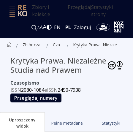
Zbiory i
Przeglądaj
Statystyki
kolekcje
strony
A
A
EN
PL
Zaloguj
A
Zbiór czasopism ALK
Czasopisma
Krytyka Prawa. Niezależne Studia nad Prawem
Krytyka Prawa. Niezależne
Studia nad Prawem
Czasopismo
ISSN
2080-1084
eISSN
2450-7938
Przeglądaj numery
Uproszczony
Pełne metadane
Statystyki
widok