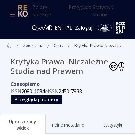
Zbiory i
Przeglądaj
Statystyki
kolekcje
strony
A
A
EN
PL
Zaloguj
A
Zbiór czasopism ALK
Czasopisma
Krytyka Prawa. Niezależne Studia nad Prawem
Krytyka Prawa. Niezależne
Studia nad Prawem
Czasopismo
ISSN
2080-1084
eISSN
2450-7938
Przeglądaj numery
Uproszczony
Pełne metadane
Statystyki
widok