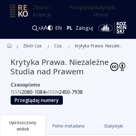
Zbiory i
Przeglądaj
Statystyki
kolekcje
strony
A
A
EN
PL
Zaloguj
A
Zbiór czasopism ALK
Czasopisma
Krytyka Prawa. Niezależne Studia nad Prawem
Krytyka Prawa. Niezależne
Studia nad Prawem
Czasopismo
ISSN
2080-1084
eISSN
2450-7938
Przeglądaj numery
Uproszczony
Pełne metadane
Statystyki
widok