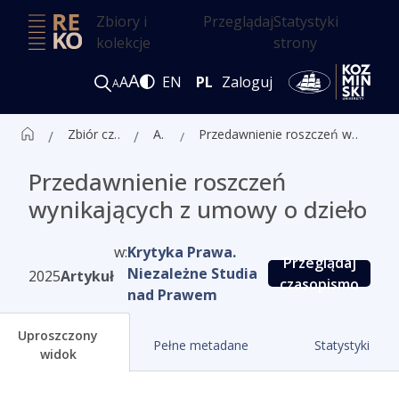
Zbiory i
Przeglądaj
Statystyki
kolekcje
strony
A
A
EN
PL
Zaloguj
A
Zbiór czasopism ALK
Artykuły
Przedawnienie roszczeń wynikających z umowy o dzieło
Przedawnienie roszczeń
wynikających z umowy o dzieło
w:
Krytyka Prawa.
Przeglądaj
Niezależne Studia
2025
Artykuł
czasopismo
nad Prawem
Uproszczony
Pełne metadane
Statystyki
widok